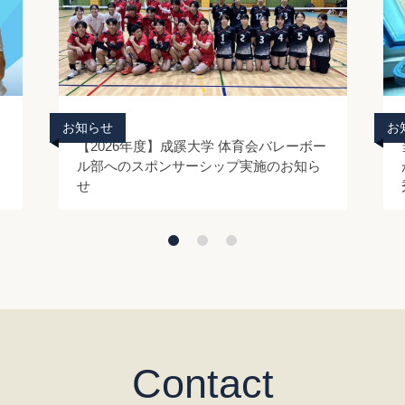
2026/7/6/
お知らせ
お
【2026年度】成蹊大学 体育会バレーボー
ル部へのスポンサーシップ実施のお知ら
せ
Contact