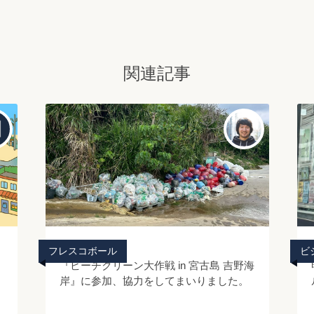
関連記事
2026/3/30/
フレスコボール
ビ
『ビーチクリーン大作戦 in 宮古島 吉野海
岸』に参加、協力をしてまいりました。